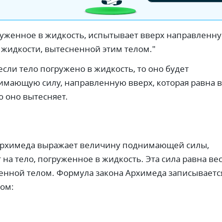
руженное в жидкость, испытывает вверх направленн
у жидкости, вытесненной этим телом."
 если тело погружено в жидкость, то оно будет
мающую силу, направленную вверх, которая равна в
ю оно вытесняет.
Архимеда выражает величину поднимающей силы,
 на тело, погруженное в жидкость. Эта сила равна ве
енной телом. Формула закона Архимеда записываетс
ом: