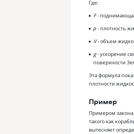
Где:
F
- поднимающая 
ρ
- плотность жи
V
- объем жидкос
g
- ускорение св
поверхности Зе
Эта формула пок
плотности жидкос
Пример
Примером закона
такого как корабл
вытесняет опреде