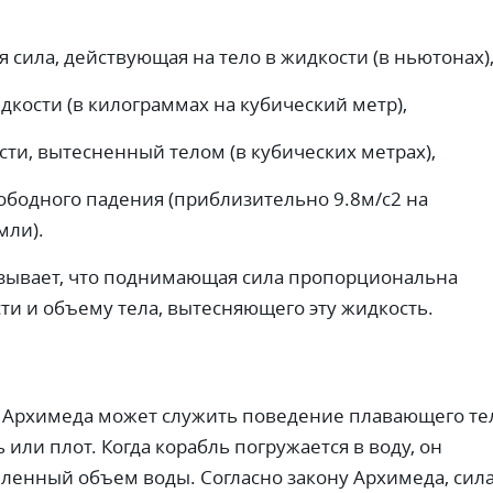
сила, действующая на тело в жидкости (в ньютонах)
дкости (в килограммах на кубический метр),
ти, вытесненный телом (в кубических метрах),
ободного падения (приблизительно 9.8м/с2 на
мли).
азывает, что поднимающая сила пропорциональна
ти и объему тела, вытесняющего эту жидкость.
 Архимеда может служить поведение плавающего тел
ь или плот. Когда корабль погружается в воду, он
ленный объем воды. Согласно закону Архимеда, сила