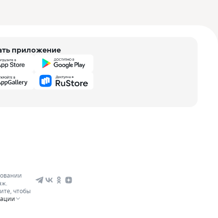
ать приложение
зовании
аж.
ите, чтобы
мации