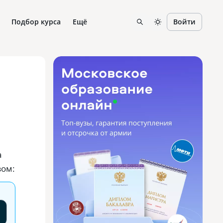
Подбор курса
Ещё
Войти
а
зом: