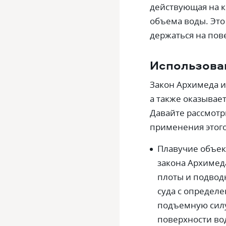
действующая на к
объема воды. Эт
держаться на пов
Использова
Закон Архимеда и
а также оказывае
Давайте рассмотр
применения этого
Плавучие объек
закона Архимеда
плоты и подвод
суда с определ
подъемную силу
поверхности во