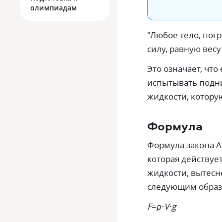
олимпиадам
"Любое тело, пог
силу, равную вес
Это означает, что
испытывать подни
жидкости, котору
Формула
Формула закона 
которая действует
жидкости, вытесн
следующим образ
F
=
ρ
⋅
V
⋅
g