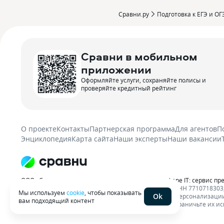
Сравни.ру
Подготовка к ЕГЭ и ОГ
Сравни в мобильном
приложении
Оформляйте услуги, сохраняйте полисы и
проверяйте кредитный рейтинг
О проекте
Контакты
Партнерская программа
Для агентов
П
Энциклопедия
Карта сайта
Наши эксперты
Наши вакансии
ООО «Сравни.ру» осуществляет деятельность в сфере IT: сервис пр
материалов гиперссылка на sravni.ru обязательна. ИНН 7710718303, 
Мы используем
cookie
, чтобы показывать
Ok
ООО «Сравни.ру» использует
файлы cookie
с целью персонализации
вам подходящий контент
ваши пользовательские данные обрабатывались, ограничьте их ис