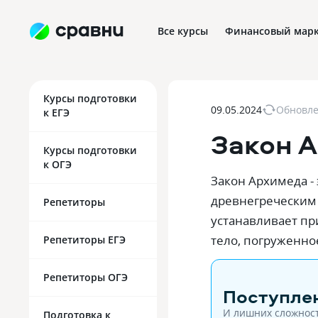
Все курсы
Финансовый марк
Профориентация в IT
Курсы подготовки
09.05.2024
Обновл
к ЕГЭ
Закон 
Курсы подготовки
к ОГЭ
Закон Архимеда -
древнегреческим у
Репетиторы
устанавливает п
тело, погруженно
Репетиторы ЕГЭ
Репетиторы ОГЭ
Поступлен
И лишних сложнос
Подготовка к