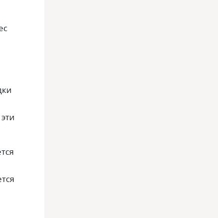
ес
дки
 эти
тся
ется