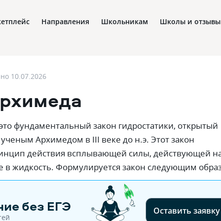
етплейс
Направления
Школьникам
Школы и отзывы
ено
10.07.2026
Архимеда
 это фундаментальный закон гидростатики, открытый
ченым Архимедом в III веке до н.э. Этот закон
ринцип действия всплывающей силы, действующей н
е в жидкость. Формулируется закон следующим обра
ие без ЕГЭ
Оставить заявку
тей