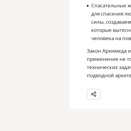
Спасательные ж
для спасения л
силы, создавае
которые вытесн
человека на по
Закон Архимеда 
применение не то
технических задач
подводной архите