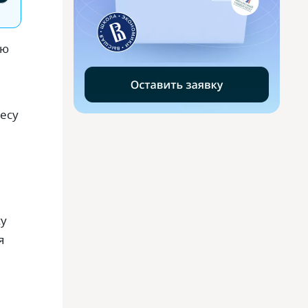
ую
есу
су
я