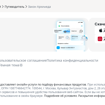
Э
Путеводитель
Закон Архимеда
Скач
ользовательское соглашение
Политика конфиденциальности
Тёмная тема
едоставляет онлайн-услуги по подбору финансовых продуктов.
При исполь
ОГРН 1087746642774. 109544, г. Москва, бульвар Энтузиастов, дом 2, 26 эт
 сервисов и повышения удобства пользования веб-сайтом. Если вы не хот
пользование в своём браузере.
Подробнее об условиях.
Раскрытие инфор