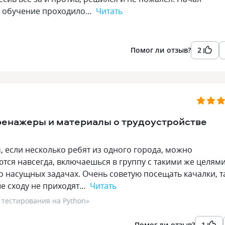
м, обучение проходило…
Читать
Помог ли отзыв?
2
ренажеры и материалы о трудоустройстве
м, если несколько ребят из одного города, можно
тся навсегда, включаешься в группу с такими же целям
 насущных задачах. Очень советую посещать качалки, т
ые сходу не приходят…
Читать
 тестирования на Python
»
Помог ли отзыв?
1