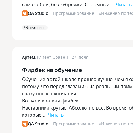
сама собой, без зубрежки. Огромный…
Читать
QA Studio
Программирование
«
Инженер по тес
ПРОВЕРЕН
Артем
,
клиент Сравни
27 июля
Фидбек на обучение
Обучение в этой школе прошло лучше, чем я ожи
потому, что перед глазами был реальный приме
сразу после окончания) .
Вот мой краткий фидбек.
Наставники крутые. Абсолютно все. Во время о
которые…
Читать
QA Studio
Программирование
«
Инженер по тес