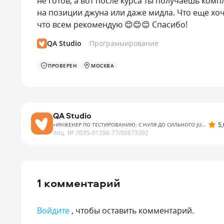
не готов, а вот после курса ты получаешь ком
на позиции джуна или даже мидла. Что еще хоч
что всем рекомендую 😊😊😊 Спасибо!
QA Studio
Программирование
ПРОВЕРЕН
МОСКВА
QA Studio
5,
«
ИНЖЕНЕР ПО ТЕСТИРОВАНИЮ: С НУЛЯ ДО СИЛЬНОГО JUNIOR
»
лиц. №
Л035-01298-77/00673392
1 комментарий
Войдите
, чтобы оставить комментарий.