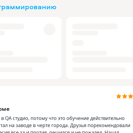
ограммированию
рме
 в QA студио, потому что это обучение действительно
тал на заводе в черте города. Друзья порекомендовали
есив все за и против, решился и не пожалел. Начал