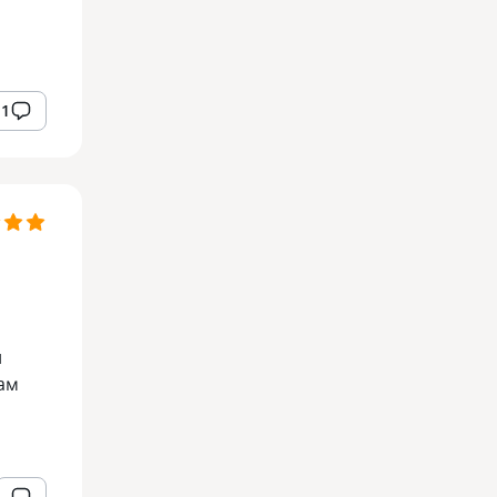
1
и
ам