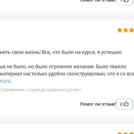
нить свою жизнь! Все, что было на курсе, я успешно
ных не было, но было огромное желание. Было тяжело
 материал настолько удобно сконструирован, что я со вс
итать
тированию: с нуля до сильного Junior
»
Помог ли отзыв?
2