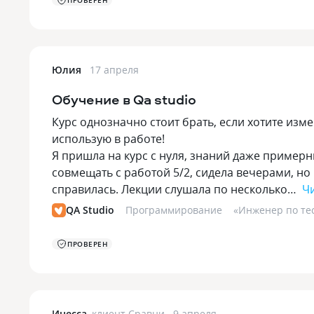
ПРОВЕРЕН
Юлия
17 апреля
Обучение в Qa studio
Курс однозначно стоит брать, если хотите изме
использую в работе!
Я пришла на курс с нуля, знаний даже пример
совмещать с работой 5/2, сидела вечерами, но
справилась. Лекции слушала по несколько…
Ч
QA Studio
Программирование
«
Инженер по тес
ПРОВЕРЕН
Инесса
,
клиент Сравни
9 апреля