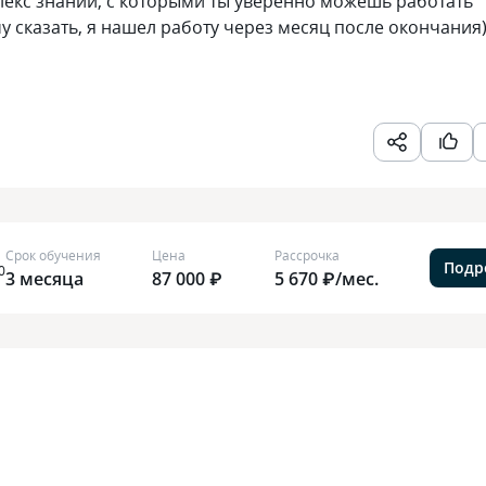
плекс знаний, с которыми ты уверенно можешь работать
у сказать, я нашел работу через месяц после окончания)
Срок обучения
Цена
Рассрочка
Подр
0
3 месяца
87 000 ₽
5 670 ₽/мес.