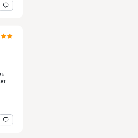
ть
жет