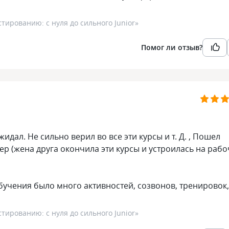
тированию: с нуля до сильного Junior
»
Помог ли отзыв?
дал. Не сильно верил во все эти курсы и т. Д. , Пошел
р (жена друга окончила эти курсы и устроилась на рабо
бучения было много активностей, созвонов, тренировок,
тированию: с нуля до сильного Junior
»