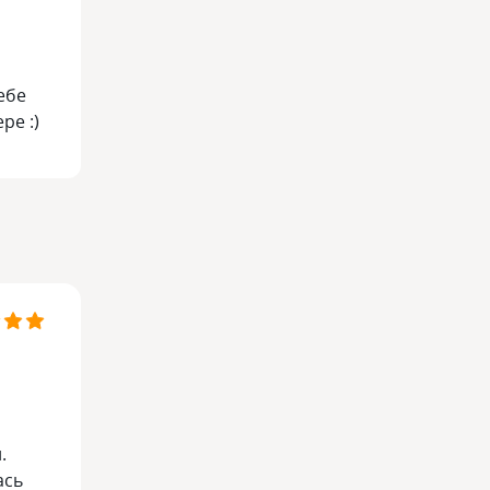
ебе
ре :)
.
ась