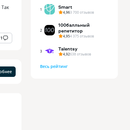
Smart
 Так
1
4,96
3 700
отзывов
100балльный
репетитор
2
4,95
4 375
отзывов
1
Talentsy
3
4,92
638
отзывов
Весь рейтинг
обнее