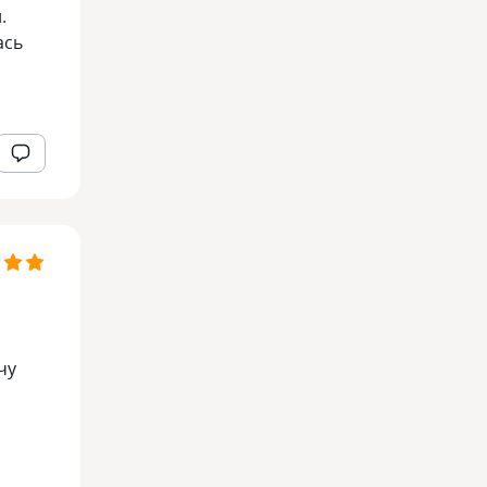
.
ась
чу