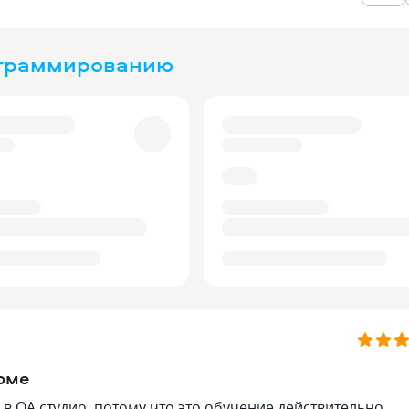
ограммированию
рме
 в QA студио, потому что это обучение действительно