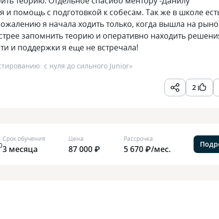
брить теорию. Отдельное спасибо ментору -Данилу
 и помощь с подготовкой к собесам. Так же в школе ест
сожалению я начала ходить только, когда вышла на рыно
стрее запомнить теорию и оперативно находить решени
и и поддержки я еще не встречала!
тированию: с нуля до сильного Junior
»
2
Срок обучения
Цена
Рассрочка
Подр
0
3 месяца
87 000 ₽
5 670 ₽/мес.