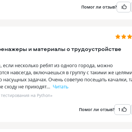
Помог ли отзыв?
ренажеры и материалы о трудоустройстве
м, если несколько ребят из одного города, можно
тся навсегда, включаешься в группу с такими же целям
 насущных задачах. Очень советую посещать качалки, т
ые сходу не приходят…
Читать
 тестирования на Python
»
Помог ли отзыв?
1