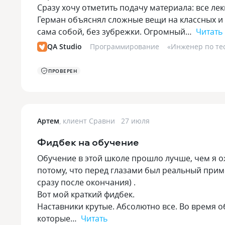
Сразу хочу отметить подачу материала: все л
Герман объяснял сложные вещи на классных и
сама собой, без зубрежки. Огромный…
Читать
QA Studio
Программирование
«
Инженер по тес
ПРОВЕРЕН
Артем
,
клиент Сравни
27 июля
Фидбек на обучение
Обучение в этой школе прошло лучше, чем я ожи
потому, что перед глазами был реальный приме
сразу после окончания) .
Вот мой краткий фидбек.
Наставники крутые. Абсолютно все. Во время о
которые…
Читать