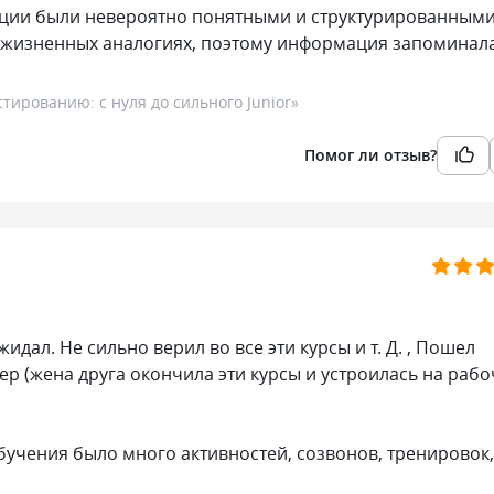
екции были невероятно понятными и структурированными
 жизненных аналогиях, поэтому информация запоминал
тированию: с нуля до сильного Junior
»
Помог ли отзыв?
дал. Не сильно верил во все эти курсы и т. Д. , Пошел
р (жена друга окончила эти курсы и устроилась на рабо
бучения было много активностей, созвонов, тренировок,