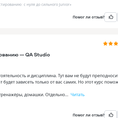
тированию: с нуля до сильного Junior
»
Помог ли отзыв?
ованию — QA Studio
тоятельность и дисциплина. Тут вам не будут преподноси
т будет зависеть только от вас самих. Но этот курс помо
, тренажёры, домашки. Отдельно…
Читать
Помог ли отзыв?