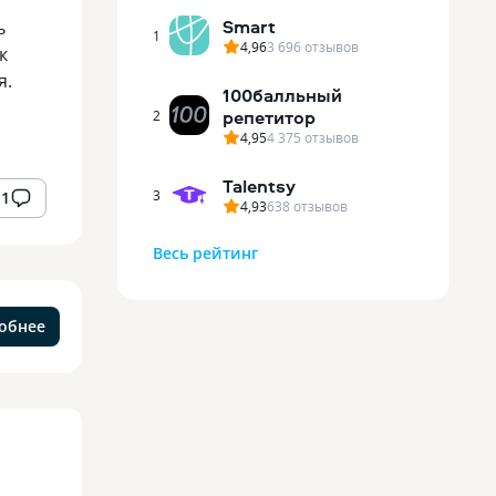
Smart
ь
1
4,96
3 696
отзывов
к
я.
100балльный
репетитор
2
4,95
4 375
отзывов
Talentsy
3
1
4,93
638
отзывов
Весь рейтинг
обнее