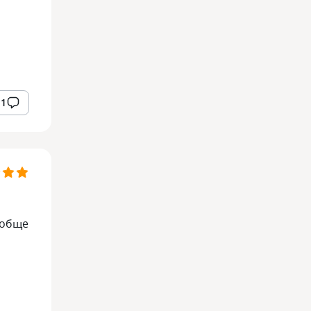
1
ообще