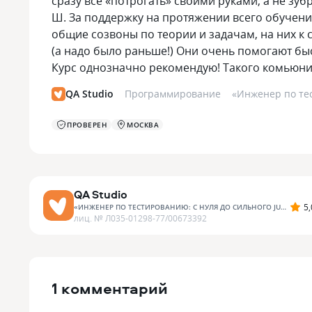
сразу все «потрогать» своими руками, а не зу
Ш. За поддержку на протяжении всего обучения
общие созвоны по теории и задачам, на них к 
(а надо было раньше!) Они очень помогают бы
Курс однозначно рекомендую! Такого комьюнит
QA Studio
Программирование
«
Инженер по тес
ПРОВЕРЕН
МОСКВА
QA Studio
5,
«
ИНЖЕНЕР ПО ТЕСТИРОВАНИЮ: С НУЛЯ ДО СИЛЬНОГО JUNIOR
»
лиц. №
Л035-01298-77/00673392
1 комментарий