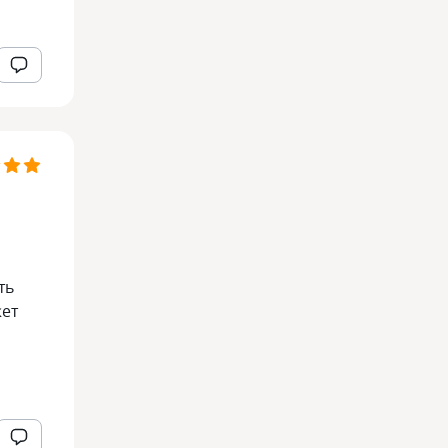
ть
жет